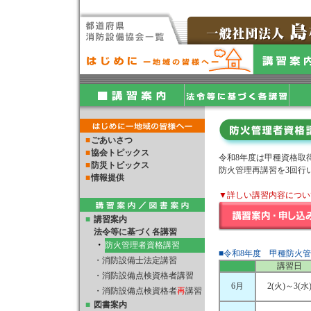
■
ごあいさつ
■
協会トピックス
令和8年度は甲種資格取得
■
防災トピックス
防火管理再講習を3回行
■
情報提供
▼詳しい講習内容につい
■
講習案内
法令等に基づく各講習
・
防火管理者資格講習
■令和8年度 甲種防火
・
消防設備士法定講習
講習日
・
消防設備点検資格者講習
6月
2(火)～3(水
・
消防設備点検資格者
再
講習
■
図書案内