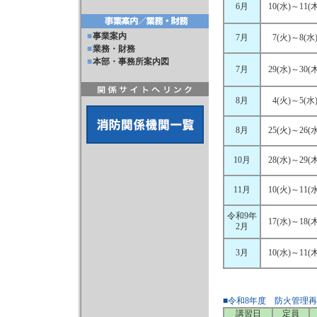
6月
10(水)～11(木
■
事業案内
7月
7(火)～8(水
■
業務・財務
■
本部・事務所案内図
7月
29(水)～30(木
8月
4(火)～5(水
8月
25(火)～26(水
10月
28(水)～29(木
11月
10(火)～11(水
令和9年
17(水)～18(木
2月
3月
10(水)～11(木
■令和8年度 防火管理
講習日
定員