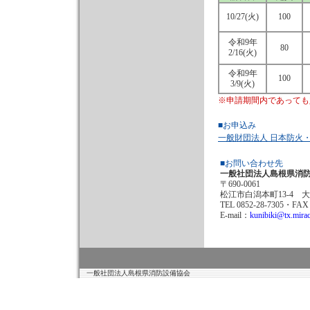
10/27(火)
100
令和9年
80
2/16(火)
令和9年
100
3/9(火)
※申請期間内であっても
■お申込み
一般財団法人 日本防火
■お問い合わせ先
一般社団法人島根県消
〒690-0061
松江市白潟本町13-4 
TEL 0852-28-7305・FAX 
E-mail：
kunibiki@tx.mirac
一般社団法人島根県消防設備協会