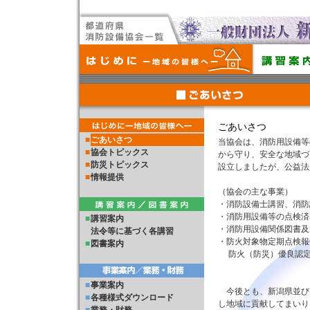
ごあいさつ
■
ごあいさつ
当協会は、消防用設備等
■
協会トピックス
から守り、安全な地域づ
■
防災トピックス
設立しましたが、公益法
■
情報提供
（協会の主な事業）
・消防設備士講習、消防
・消防用設備等の点検済
■
講習案内
・消防用設備関係図書及
法令等に基づく各講習
・防火対象物定期点検報
■
図書案内
防火（防災）優良認定
■
事業案内
今後とも、新潟県並び
■
各種様式ダウンロード
し地域に貢献してまいり