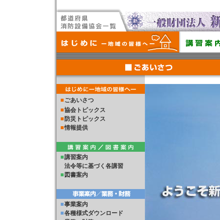
■
ごあいさつ
■
協会トピックス
■
防災トピックス
■
情報提供
■
講習案内
法令等に基づく各講習
■
図書案内
■
事業案内
■
各種様式ダウンロード