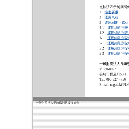
点検済表示制度関
1
推進要綱
2
運用規程
3
運用細則（R5.7
4-1
運用細則別表（
4-2
運用細則別表
5-1
運用細則別記様
5-1
運用細則別記様
5-2
運用細則別記様
5-3
運用細則別記
一般財団法人長崎
〒850-0027
長崎市桶屋町50-1
TEL:095-827-4756 
E-mail: nagasaki@kxb
一般財団法人長崎県消防設備協会