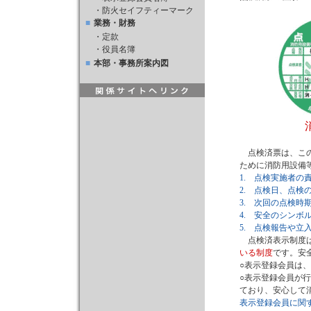
・
防火セイフティーマーク
■
業務・財務
・
定款
・
役員名簿
■
本部・事務所案内図
点検済票は、この
ために消防用設備
1. 点検実施者
2. 点検日、点検
3. 次回の点検
4. 安全のシン
5. 点検報告や
点検済表示制度
いる制度
です。安
○表示登録会員は
○表示登録会員が
ており、安心して
表示登録会員に関