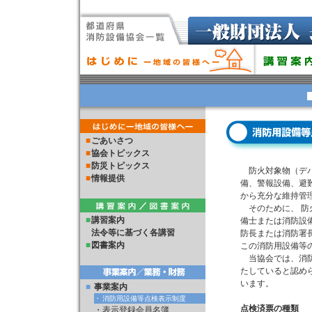
■
ごあいさつ
■
協会トピックス
■
防災トピックス
防火対象物（デパ
■
情報提供
備、警報設備、避
から充分な維持管
そのために、 防
■
講習案内
備士または消防設
法令等に基づく各講習
防長または消防署
■
図書案内
この消防用設備等
当協会では、消防
たしていると認め
います。
■
事業案内
・
消防用設備等点検表示制度
点検済票の種類
・
表示登録会員名簿